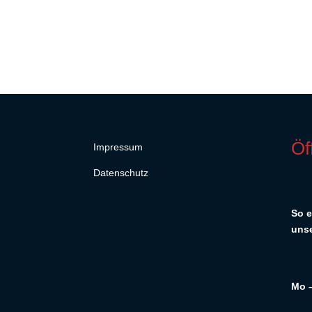
Öf
Impressum
Datenschutz
So e
unse
Mo –